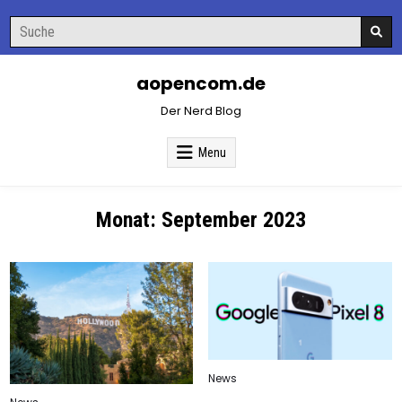
Skip
Search
to
for:
content
aopencom.de
Der Nerd Blog
Menu
Monat:
September 2023
Posted
News
in
Posted