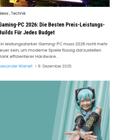
Posted
News
,
Technik
n
Gaming-PC 2026: Die Besten Preis-Leistungs-
Builds Für Jedes Budget
Ein leistungsstarker Gaming-PC muss 2026 nicht mehr
teuer sein, um moderne Spiele flüssig darzustellen.
Dank effizienterer Hardware…
Alexander Wienert
6. Dezember 2025