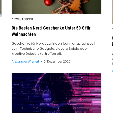
Posted
News
,
Technik
in
Die Besten Nerd-Geschenke Unter 50 € für
i
Weihnachten
Geschenke für Nerds zu finden, kann anspruchsvoll
sein. Technische Gadgets, clevere Spiele oder
kreative Dekoartikel treffen oft…
Alexander Wienert
6. Dezember 2025