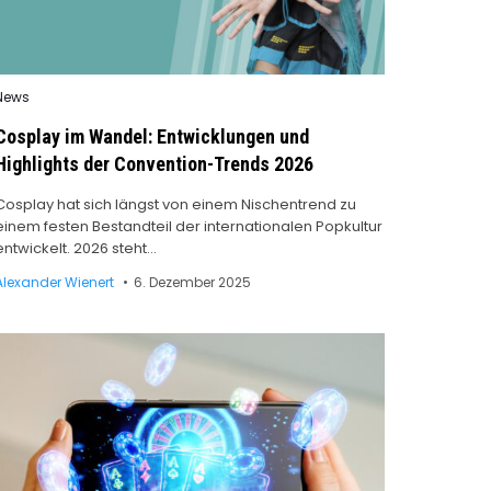
Posted
News
n
Cosplay im Wandel: Entwicklungen und
Highlights der Convention-Trends 2026
Cosplay hat sich längst von einem Nischentrend zu
einem festen Bestandteil der internationalen Popkultur
entwickelt. 2026 steht…
Alexander Wienert
6. Dezember 2025