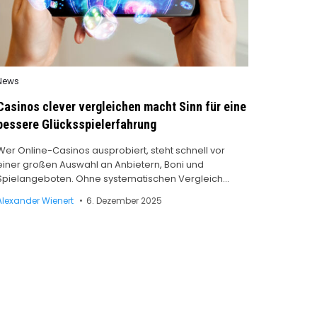
Posted
News
n
Casinos clever vergleichen macht Sinn für eine
bessere Glücksspielerfahrung
Wer Online-Casinos ausprobiert, steht schnell vor
einer großen Auswahl an Anbietern, Boni und
Spielangeboten. Ohne systematischen Vergleich…
Alexander Wienert
6. Dezember 2025