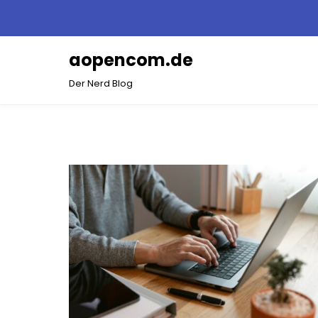
Skip
to
content
aopencom.de
Der Nerd Blog