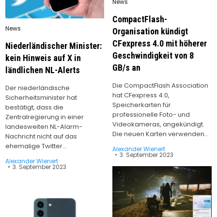
Posted
News
in
CompactFlash-
Posted
News
Organisation kündigt
in
CFexpress 4.0 mit höherer
Niederländischer Minister:
Geschwindigkeit von 8
kein Hinweis auf X in
GB/s an
ländlichen NL-Alerts
Die CompactFlash Association
Der niederländische
hat CFexpress 4.0,
Sicherheitsminister hat
Speicherkarten für
bestätigt, dass die
professionelle Foto- und
Zentralregierung in einer
Videokameras, angekündigt.
landesweiten NL-Alarm-
Die neuen Karten verwenden…
Nachricht nicht auf das
ehemalige Twitter…
Alexander Wienert
3. September 2023
Alexander Wienert
3. September 2023