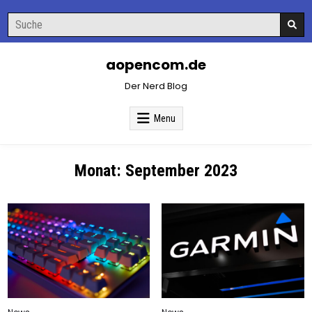
Skip
Search
to
for:
content
aopencom.de
Der Nerd Blog
Menu
Monat:
September 2023
Posted
Posted