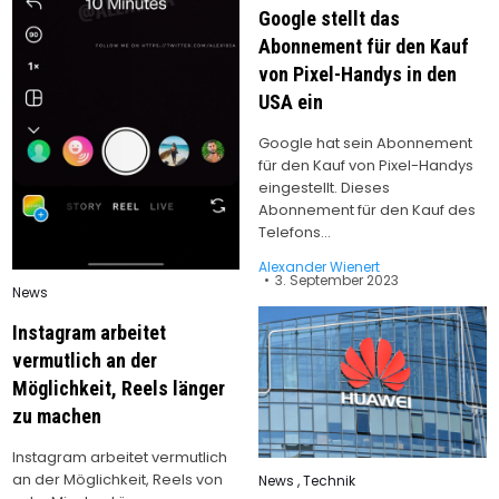
Google stellt das
Abonnement für den Kauf
von Pixel-Handys in den
USA ein
Google hat sein Abonnement
für den Kauf von Pixel-Handys
eingestellt. Dieses
Abonnement für den Kauf des
Telefons…
Alexander Wienert
3. September 2023
Posted
News
in
Instagram arbeitet
vermutlich an der
Möglichkeit, Reels länger
zu machen
Instagram arbeitet vermutlich
an der Möglichkeit, Reels von
Posted
News
,
Technik
in