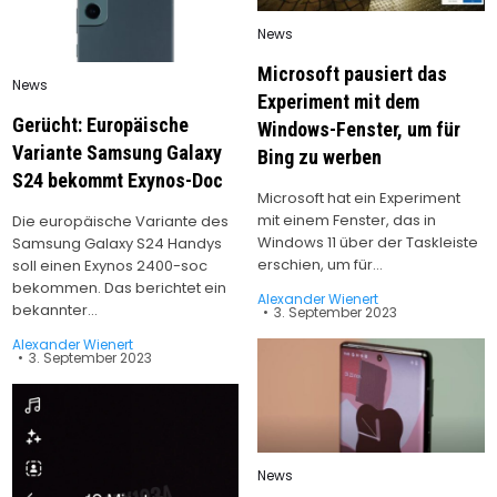
Posted
News
in
Microsoft pausiert das
Posted
News
in
Experiment mit dem
Gerücht: Europäische
Windows-Fenster, um für
Variante Samsung Galaxy
Bing zu werben
S24 bekommt Exynos-Doc
Microsoft hat ein Experiment
mit einem Fenster, das in
Die europäische Variante des
Windows 11 über der Taskleiste
Samsung Galaxy S24 Handys
erschien, um für…
soll einen Exynos 2400-soc
bekommen. Das berichtet ein
Alexander Wienert
bekannter…
3. September 2023
Alexander Wienert
3. September 2023
Posted
News
in