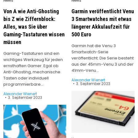
News
News
in
in
Von A wie Anti-Ghosting
Garmin veröffentlicht Venu
bis Z wie Ziffernblock:
3 Smartwatches mit etwas
Alles, was Sie über
längerer Akkulaufzeit für
Gaming-Tastaturen wissen
500 Euro
müssen
Garmin hat die Venu 3
Smartwatch-Serie
Gaming-Tastaturen sind ein
veröffentlicht. Die Serie besteht
wichtiges Werkzeug für jeden
aus der 45mm-Venu 3 und der
ernsthaften Gamer. Egal ob
41mm-Venu…
Anti-Ghosting, mechanische
Tasten oder individuell
Alexander Wienert
3. September 2023
programmierbare…
Alexander Wienert
3. September 2023