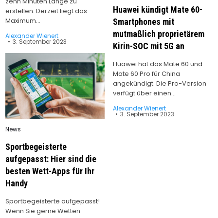
zehn Minuten Länge zu
Huawei kündigt Mate 60-
erstellen. Derzeit liegt das
Maximum…
Smartphones mit
mutmaßlich proprietärem
Alexander Wienert
3. September 2023
Kirin-SOC mit 5G an
Huawei hat das Mate 60 und
Mate 60 Pro für China
angekündigt. Die Pro-Version
verfügt über einen…
Alexander Wienert
3. September 2023
Posted
News
in
Sportbegeisterte
aufgepasst: Hier sind die
besten Wett-Apps für Ihr
Handy
Sportbegeisterte aufgepasst!
Wenn Sie gerne Wetten