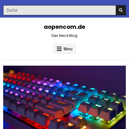
Skip
Search
to
for:
content
aopencom.de
Der Nerd Blog
Menu