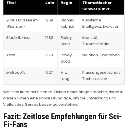
Titel
Jahr
Regie
Thematischer
Schwerpunkt
2001: Odyssee im
1968
Stanley
Künstliche
Weltraum
Kubrick
Intelligenz, Evolution
Blade Runner
1982
Ridley
Identität,
Scott
Zukunftsstädte
Alien
1979
Ridley
Isolation, Überleben
Scott
Metropolis
1927
Fritz
Klassengesellschaft,
Lang
Technikvision
Wer sich tiefer mit Science-Fiction beschäftigen möchte, findet in
diesen Filmen eine solide Grundlage, um die Entwicklung und
Vielfalt des Genres besser zu verstehen.
Fazit: Zeitlose Empfehlungen für Sci-
Fi-Fans