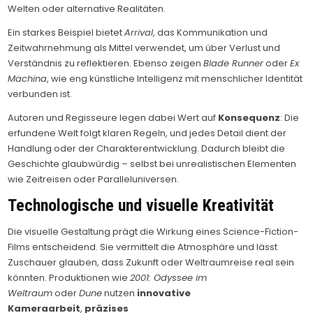
Welten oder alternative Realitäten.
Ein starkes Beispiel bietet
Arrival
, das Kommunikation und
Zeitwahrnehmung als Mittel verwendet, um über Verlust und
Verständnis zu reflektieren. Ebenso zeigen
Blade Runner
oder
Ex
Machina
, wie eng künstliche Intelligenz mit menschlicher Identität
verbunden ist.
Autoren und Regisseure legen dabei Wert auf
Konsequenz
: Die
erfundene Welt folgt klaren Regeln, und jedes Detail dient der
Handlung oder der Charakterentwicklung. Dadurch bleibt die
Geschichte glaubwürdig – selbst bei unrealistischen Elementen
wie Zeitreisen oder Paralleluniversen.
Technologische und visuelle Kreativität
Die visuelle Gestaltung prägt die Wirkung eines Science-Fiction-
Films entscheidend. Sie vermittelt die Atmosphäre und lässt
Zuschauer glauben, dass Zukunft oder Weltraumreise real sein
könnten. Produktionen wie
2001: Odyssee im
Weltraum
oder
Dune
nutzen
innovative
Kameraarbeit
,
präzises