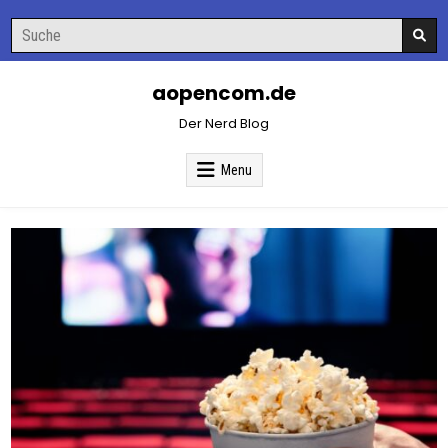
Skip
Search
to
for:
content
aopencom.de
Der Nerd Blog
Menu