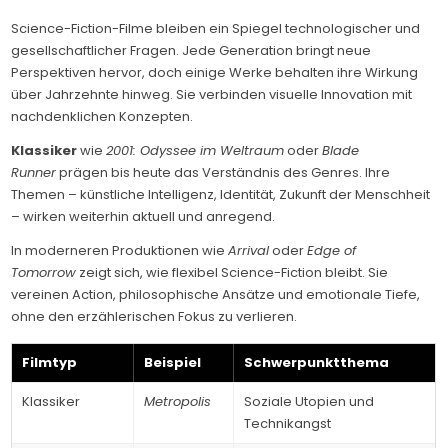
Science-Fiction-Filme bleiben ein Spiegel technologischer und
gesellschaftlicher Fragen. Jede Generation bringt neue
Perspektiven hervor, doch einige Werke behalten ihre Wirkung
über Jahrzehnte hinweg. Sie verbinden visuelle Innovation mit
nachdenklichen Konzepten.
Klassiker
wie
2001: Odyssee im Weltraum
oder
Blade
Runner
prägen bis heute das Verständnis des Genres. Ihre
Themen – künstliche Intelligenz, Identität, Zukunft der Menschheit
– wirken weiterhin aktuell und anregend.
In moderneren Produktionen wie
Arrival
oder
Edge of
Tomorrow
zeigt sich, wie flexibel Science-Fiction bleibt. Sie
vereinen Action, philosophische Ansätze und emotionale Tiefe,
ohne den erzählerischen Fokus zu verlieren.
Filmtyp
Beispiel
Schwerpunktthema
Klassiker
Metropolis
Soziale Utopien und
Technikangst