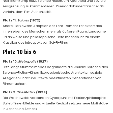
Neill Blomkamp nutzt Science Fiction, um Apartheid und soziale
Ausgrenzung zu kommentieren. Pseudodokumentarischer Stil
verleiht dem Film Authentizität.
Platz 11:
Solaris
(1972)
Andrei Tarkowskis Adaption des Lem-Romans reflektiert das
Innenleben des Menschen mehr als äußeren Raum. Langsame
Erzählweise und philosophische Tiefe machen ihn zu einem
Klassiker des introspektiven Sci-Fi-Films.
Platz 10 bis 6
Platz 10:
Metropolis
(1927)
Fritz Langs Stummfilmepos begründete die visuelle Sprache des
Science-Fiction-Kinos. Expressionistische Architektur, soziale
Allegorien und frühe Effekte beeinflussten Generationen von
Filmemachern.
Platz 9:
The Matrix
(1999)
Die Wachowskis verbanden Cyberpunk mit Existenzphilosophie.
Bullet-Time-Effekte und virtuelle Realität setzten neue Maßstäbe
in Action und Ästhetik.