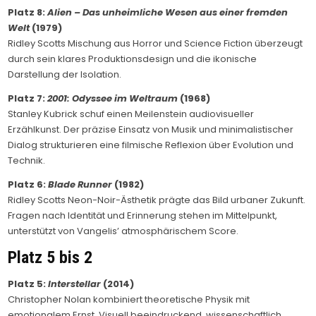
Platz 8:
Alien – Das unheimliche Wesen aus einer fremden
Welt
(1979)
Ridley Scotts Mischung aus Horror und Science Fiction überzeugt
durch sein klares Produktionsdesign und die ikonische
Darstellung der Isolation.
Platz 7:
2001: Odyssee im Weltraum
(1968)
Stanley Kubrick schuf einen Meilenstein audiovisueller
Erzählkunst. Der präzise Einsatz von Musik und minimalistischer
Dialog strukturieren eine filmische Reflexion über Evolution und
Technik.
Platz 6:
Blade Runner
(1982)
Ridley Scotts Neon-Noir-Ästhetik prägte das Bild urbaner Zukunft.
Fragen nach Identität und Erinnerung stehen im Mittelpunkt,
unterstützt von Vangelis’ atmosphärischem Score.
Platz 5 bis 2
Platz 5:
Interstellar
(2014)
Christopher Nolan kombiniert theoretische Physik mit
emotionalem Ernst. Visuell beeindruckend, wissenschaftlich