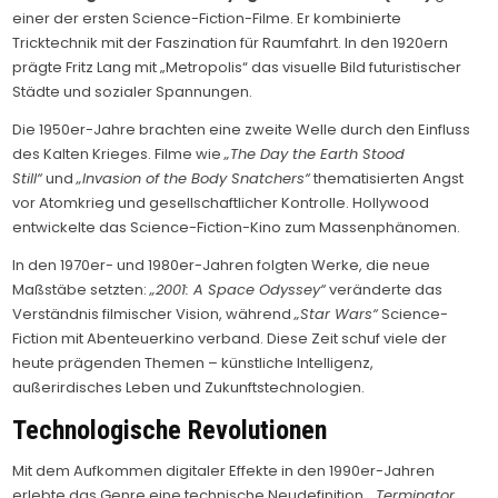
einer der ersten Science-Fiction-Filme. Er kombinierte
Tricktechnik mit der Faszination für Raumfahrt. In den 1920ern
prägte Fritz Lang mit „Metropolis“ das visuelle Bild futuristischer
Städte und sozialer Spannungen.
Die 1950er-Jahre brachten eine zweite Welle durch den Einfluss
des Kalten Krieges. Filme wie
„The Day the Earth Stood
Still“
und
„Invasion of the Body Snatchers“
thematisierten Angst
vor Atomkrieg und gesellschaftlicher Kontrolle. Hollywood
entwickelte das Science-Fiction-Kino zum Massenphänomen.
In den 1970er- und 1980er-Jahren folgten Werke, die neue
Maßstäbe setzten:
„2001: A Space Odyssey“
veränderte das
Verständnis filmischer Vision, während
„Star Wars“
Science-
Fiction mit Abenteuerkino verband. Diese Zeit schuf viele der
heute prägenden Themen – künstliche Intelligenz,
außerirdisches Leben und Zukunftstechnologien.
Technologische Revolutionen
Mit dem Aufkommen digitaler Effekte in den 1990er-Jahren
erlebte das Genre eine technische Neudefinition.
„Terminator