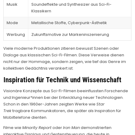
Musik
Soundeffekte und Synthesizer aus Sci-Fi-
Klassikern
Mode
Metallische Stoffe, Cyberpunk-Ästhetik
Werbung
Zukunftsmotive zur Markeninszenierung
Viele moderne Produktionen zitieren bewusst Szenen oder
Dialoge aus klassischen Sci-Fi-Filmen. Diese Verweise dienen
nicht nur der Hommage, sondern zeigen, wie tief das Genre im
kollektiven Gedächtnis verankert ist.
Inspiration für Technik und Wissenschaft
Visionäre Konzepte aus Sci-Fi-Filmen beeinflussten Forschende
und Ingenieur*innen bei der Entwicklung neuer Technologien.
Schon in den 1960er-Jahren zeigten Werke wie
Star
Trek
tragbare Kommunikatoren, die später als Inspiration für
Mobiltelefone dienten.
Filme wie
Minority Report
oder
Iron Man
demonstrierten
interaktive Displays und Gestensteuerung, die heute in