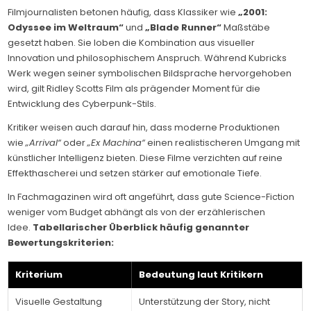
Filmjournalisten betonen häufig, dass Klassiker wie
„2001:
Odyssee im Weltraum“
und
„Blade Runner“
Maßstäbe
gesetzt haben. Sie loben die Kombination aus visueller
Innovation und philosophischem Anspruch. Während Kubricks
Werk wegen seiner symbolischen Bildsprache hervorgehoben
wird, gilt Ridley Scotts Film als prägender Moment für die
Entwicklung des Cyberpunk-Stils.
Kritiker weisen auch darauf hin, dass moderne Produktionen
wie
„Arrival“
oder
„Ex Machina“
einen realistischeren Umgang mit
künstlicher Intelligenz bieten. Diese Filme verzichten auf reine
Effekthascherei und setzen stärker auf emotionale Tiefe.
In Fachmagazinen wird oft angeführt, dass gute Science-Fiction
weniger vom Budget abhängt als von der erzählerischen
Idee.
Tabellarischer Überblick häufig genannter
Bewertungskriterien:
Kriterium
Bedeutung laut Kritikern
Visuelle Gestaltung
Unterstützung der Story, nicht