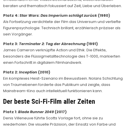
beraten und thematisch fokussiert auf Zeit, Liebe und Überleben.
Platz 4:
Star Wars: Das Imperium schlägt zurück
(1980)
Als Fortsetzung verdichtete der Film das Universum und vertiefte
Figurenpsychologie. Technisch brillant, erzählerisch präziser als
sein Vorgänger.
Platz 3:
Terminator 2: Tag der Abrechnung
(1991)
James Cameron verknüpfte Action und Ethik. Die Effekte,
besonders die Flüssigmetalltechnologie des T-1000, markierten
einen Fortschritt in digitalem Filmhandwerk.
Platz 2:
Inception
(2010)
Ein komplexes Heist-Szenario im Bewusstsein. Nolans Schichtung
von Traumebenen forderte das Publikum und zeigte, dass
Mainstream-Kino auch intellektuell funktionieren kann.
Der beste Sci-Fi-Film aller Zeiten
Platz 1:
Blade Runner 2049
(2017)
Denis Villeneuve führte Scotts Vorlage fort, ohne sie zu
wiederholen. Die visuelle Präzision, der Einsatz von Farbe und