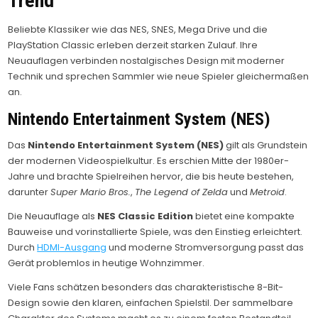
Trend
Beliebte Klassiker wie das NES, SNES, Mega Drive und die
PlayStation Classic erleben derzeit starken Zulauf. Ihre
Neuauflagen verbinden nostalgisches Design mit moderner
Technik und sprechen Sammler wie neue Spieler gleichermaßen
an.
Nintendo Entertainment System (NES)
Das
Nintendo Entertainment System (NES)
gilt als Grundstein
der modernen Videospielkultur. Es erschien Mitte der 1980er-
Jahre und brachte Spielreihen hervor, die bis heute bestehen,
darunter
Super Mario Bros.
,
The Legend of Zelda
und
Metroid
.
Die Neuauflage als
NES Classic Edition
bietet eine kompakte
Bauweise und vorinstallierte Spiele, was den Einstieg erleichtert.
Durch
HDMI-Ausgang
und moderne Stromversorgung passt das
Gerät problemlos in heutige Wohnzimmer.
Viele Fans schätzen besonders das charakteristische 8-Bit-
Design sowie den klaren, einfachen Spielstil. Der sammelbare