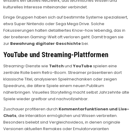
entsteht ein aktives Netzwerk, das technisches Wissen und
kulturelles Interesse miteinander verbindet.
Einige Gruppen haben sich auf bestimmte Systeme spezialisiert,
etwa Super Nintendo oder Sega Mega Drive. Solche
Fokussierungen halten detailliertes Know-how lebendig, das in
der breiteren Gaming-Welt oft verloren geht. Damit tragen sie
zur
Bewahrung digitaler Geschichte
bei.
YouTube und Streaming-Plattformen
Streaming-Dienste wie
Twitch
und
YouTube
spielen eine
zentrale Rolle beim Retro-Boom. Streamer präsentieren dort
klassische Titel, analysieren Spielmechaniken oder zeigen
Speedruns, die ältere Spiele einem neuen Publikum
näherbringen. Visuelles Storytelling macht selbst Jahrzehnte alte
Spiele wieder greifbar und nachvollziehbar.
Zuschauer profitieren durch
Kommentarfunktionen und Live-
Chats
, die Interaktion ermöglichen und Wissen verbreiten.
Besonders beliebt sind Vergleichsvideos, in denen originale
Versionen aktuellen Remakes oder Emulatorvarianten