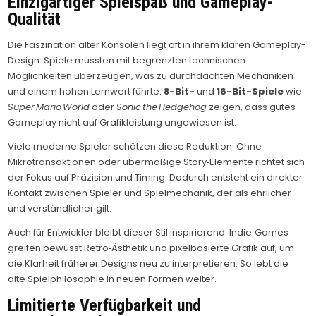
Einzigartiger Spielspaß und Gameplay-
Qualität
Die Faszination alter Konsolen liegt oft in ihrem klaren Gameplay-
Design. Spiele mussten mit begrenzten technischen
Möglichkeiten überzeugen, was zu durchdachten Mechaniken
und einem hohen Lernwert führte.
8-Bit-
und
16-Bit-Spiele
wie
Super Mario World
oder
Sonic the Hedgehog
zeigen, dass gutes
Gameplay nicht auf Grafikleistung angewiesen ist.
Viele moderne Spieler schätzen diese Reduktion. Ohne
Mikrotransaktionen oder übermäßige Story‑Elemente richtet sich
der Fokus auf Präzision und Timing. Dadurch entsteht ein direkter
Kontakt zwischen Spieler und Spielmechanik, der als ehrlicher
und verständlicher gilt.
Auch für Entwickler bleibt dieser Stil inspirierend. Indie‑Games
greifen bewusst Retro‑Ästhetik und pixelbasierte Grafik auf, um
die Klarheit früherer Designs neu zu interpretieren. So lebt die
alte Spielphilosophie in neuen Formen weiter.
Limitierte Verfügbarkeit und