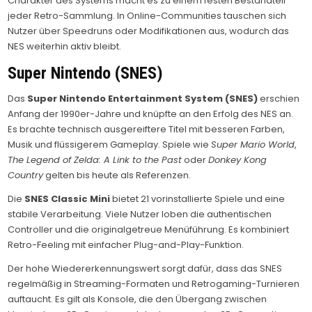
Charakter des Systems macht es zu einem festen Bestandteil
jeder Retro-Sammlung. In Online-Communities tauschen sich
Nutzer über Speedruns oder Modifikationen aus, wodurch das
NES weiterhin aktiv bleibt.
Super Nintendo (SNES)
Das
Super Nintendo Entertainment System (SNES)
erschien
Anfang der 1990er-Jahre und knüpfte an den Erfolg des NES an.
Es brachte technisch ausgereiftere Titel mit besseren Farben,
Musik und flüssigerem Gameplay. Spiele wie
Super Mario World
,
The Legend of Zelda: A Link to the Past
oder
Donkey Kong
Country
gelten bis heute als Referenzen.
Die
SNES Classic Mini
bietet 21 vorinstallierte Spiele und eine
stabile Verarbeitung. Viele Nutzer loben die authentischen
Controller und die originalgetreue Menüführung. Es kombiniert
Retro-Feeling mit einfacher Plug-and-Play-Funktion.
Der hohe Wiedererkennungswert sorgt dafür, dass das SNES
regelmäßig in Streaming-Formaten und Retrogaming-Turnieren
auftaucht. Es gilt als Konsole, die den Übergang zwischen