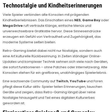
Technostalgie und Kindheitserinnerungen
Viele Spieler verbinden alte Konsolen mit prägenden
Kindheitserlebnissen. Das Einschalten eines
NES
,
Game Boy
oder
Mega Drive
ruft vertraute Klänge, einfache Menüs und
unverwechselbare Grafikstile hervor. Diese Sinneseindrücke
erzeugen ein Gefühl von Vertrautheit und Zugehörigkeit, das
moderne Systeme selten bieten.
Retro-Gaming bietet dabei nicht nur Nostalgie, sondern auch
eine Art kulturelle Rückbesinnung. In Zeiten ständiger Online-
Updates und komplexer Technik sehnen sich viele nach Geräten,
die sofort funktionieren – ohne Patches oder Internetzwang. Alte
Konsolen stehen für ein greifbares, unabhängiges Spielerlebnis.
Eine wachsende Community auf
Twitch
,
YouTube
und Foren
pflegt diese Kultur aktiv. Spieler teilen Erinnerungen, tauschen
Geräte und zeigen, dass Retro-Gaming längst über reine
Nostalgie hinausgeht und Teil eines digitalen Kulturerbes
geworden ist.