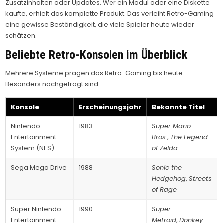
Zusatzinhalten oder Updates. Wer ein Modul oder eine Diskette
kaufte, erhielt das komplette Produkt. Das verleiht Retro-Gaming
eine gewisse Beständigkeit, die viele Spieler heute wieder
schätzen.
Beliebte Retro-Konsolen im Überblick
Mehrere Systeme prägen das Retro-Gaming bis heute.
Besonders nachgefragt sind:
Konsole
Erscheinungsjahr
Bekannte Titel
Nintendo
1983
Super Mario
Entertainment
Bros.
,
The Legend
System (NES)
of Zelda
Sega Mega Drive
1988
Sonic the
Hedgehog
,
Streets
of Rage
Super Nintendo
1990
Super
Entertainment
Metroid
,
Donkey