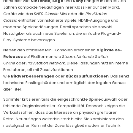
Hersteller wie
Nintendo
,
Sega
und
Sony
bringen in den letzten
Jahren kompakte Neuauflagen ihrer Klassiker auf den Markt.
Geräte wie das
SNES Classic Mini
oder die
PlayStation
Classic
enthalten vorinstallierte Spiele, HDMI-Ausgänge und
moderne Speicherlösungen. Damit sprechen sie sowohl
Nostalgiker als auch neue Spieler an, die einfache Plug-and-
Play-Systeme bevorzugen.
Neben den offiziellen Mini-Konsolen erscheinen
digitale Re-
Releases
auf Plattformen wie
Steam
,
Nintendo Switch
Online
oder
PlayStation Network
. Diese Fassungen nutzen interne
Emulatoren, oft mit Zusatzfunktionen
wie
Bildverbesserungen
oder
Rückspulfunktionen
. Das senkt
technische Einstiegshürden und ermöglicht den legalen Genuss
alter Titel.
Sammler kritisieren teils die eingeschränkte Spieleauswahl oder
fehlende Originalcontroller-Kompatibilität. Dennoch zeigen die
Verkaufszahlen, dass das Interesse an physisch greifbaren
Retro-Neuauflagen weiterhin stark bleibt. Sie kombinieren den
nostalgischen Reiz mit der Zuverlässigkeit moderner Technik.