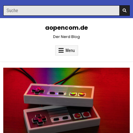
Skip
Search
to
for:
content
aopencom.de
Der Nerd Blog
Menu