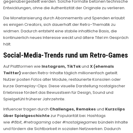
gegenübergestellt werden. Solche Formate betonen technische
Entwicklungen, ohne die Authentizität der Originale zu verlieren.
Die Monetarisierung durch Abonnements und Spenden erlaubt
es einigen Creators, sich dauerhaft der Retro-Thematik zu
widmen. Dadurch entsteht eine stabile inhaltliche Basis, die
kontinuierlich neues Interesse weckt und ältere Titel im Gespräch
hält.
Social-Media-Trends rund um Retro-Games
Auf Plattformen wie
Instagram, TikTok
und
X (ehemals
Twitter)
werden Retro-Inhalte täglich millionenfach geteilt.
Nutzer posten Fotos alter Module, restaurierte Konsolen oder
kurze Gameplay-Clips. Diese visuelle Darstellung nostalgischer
Erlebnisse fördert das Bewusstsein für Design, Sound und
Spielgefühl früherer Jahrzehnte.
Influencer tragen durch
Challenges, Remakes
und
Kurzclips
über Spielgeschichte
zur Popularität bei. Hashtags
wie
#8bit
,
#retrogaming
oder
#nostalgiegames
bündeln Inhalte
und fördern die Sichtbarkeit in sozialen Netzwerken. Dadurch