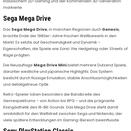
klassischem 2D-Gaming und der kommenden 3D-Generation
markierte.
Sega Mega Drive
Das
Sega Mega Drive
, in manchen Regionen auch
Genesis
,
brachte Ende der 1980er-Jahre frischen Wettbewerb in den
Markt. Es setzte auf Geschwindigkeit und Dynamik –
Eigenschaften, die Spiele wie
Sonic the Hedgehog
oder
Streets of
Rage
prägten.
Die Neuauflage
Mega Drive Mini
bietet mehrere Dutzend Spiele,
darunter westliche und japanische Highlights. Das System
besticht durch flüssige Emulation, stabile Anschlussmöglichkeiten
und detailgetreue Optik.
Retro-Spieler loben besonders die Bandbreite des
Genrespektrums – von Action bis RPG – und die prägnante
Klangästhetik des 16-Bit-Sounds. Das Mega Drive steht damit
sinnbildlich für den Wettstreit zwischen Sega und Nintendo, der
viele spätere Entwicklungen im Gaming-Bereich beeinflusste.